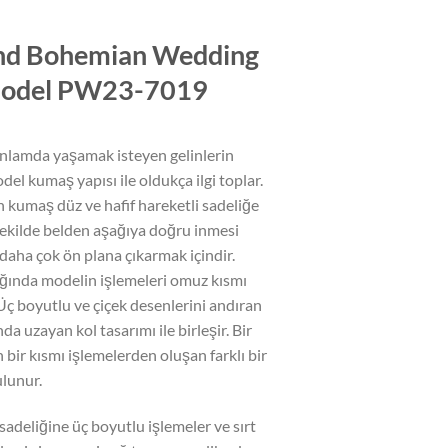
nd Bohemian Wedding
Model PW23-7019
 anlamda yaşamak isteyen gelinlerin
del kumaş yapısı ile oldukça ilgi toplar.
 kumaş düz ve hafif hareketli sadeliğe
şekilde belden aşağıya doğru inmesi
daha çok ön plana çıkarmak içindir.
ğında modelin işlemeleri omuz kısmı
 Üç boyutlu ve çiçek desenlerini andıran
a uzayan kol tasarımı ile birleşir. Bir
n bir kısmı işlemelerden oluşan farklı bir
ulunur.
sadeliğine üç boyutlu işlemeler ve sırt