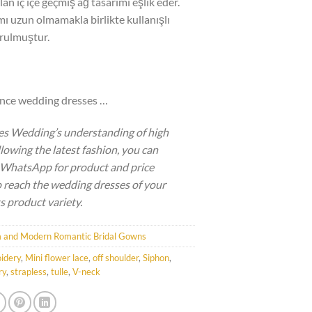
an iç içe geçmiş ağ tasarımı eşlik eder.
ı uzun olmamakla birlikte kullanışlı
urulmuştur.
ance wedding dresses …
es Wedding’s understanding of high
llowing the latest fashion, you can
a WhatsApp for product and price
 reach the wedding dresses of your
s product variety.
 and Modern Romantic Bridal Gowns
idery
,
Mini flower lace
,
off shoulder
,
Siphon
,
ry
,
strapless
,
tulle
,
V-neck