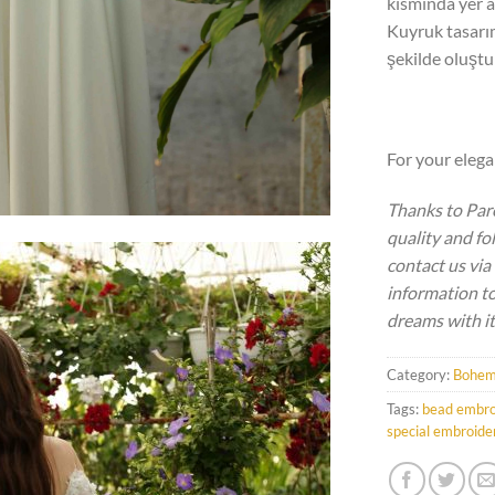
kısmında yer al
Kuyruk tasarım
şekilde oluşt
For your eleg
Thanks to Par
quality and fo
contact us vi
information to
dreams with it
Category:
Bohem
Tags:
bead embro
special embroide