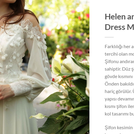
Helen a
Dress 
Farklılığı her
tercihi olan mo
Şifonu andıran
sahiptir. Düz 
gövde kısmını 
Önden bakıldı
hariç görülür.
yapısı devamınd
kısmı şifon ile
kol tasarımı b
Şifon kesimin 